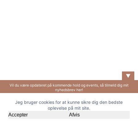
▼
Vil du være opdateret på kommende hold og events, så tilmeld dig mit
nyhedsbrev her!
HJEM
OM MIG
YOGASTIL
HOLD
Jeg bruger cookies for at kunne sikre dig den bedste
VILKÅR OG BETINGELSER
KONTAKT
oplevelse på mit site.
Accepter
Afvis