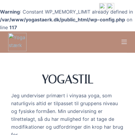
S
Warning
: Constant WP_MEMORY_LIMIT already defined in
k
/var/www/yogastaerk.dk/public_html/wp-config.php
on
i
line
117
p
t
o
c
o
n
YOGASTIL
t
e
n
Jeg underviser primært i vinyasa yoga, som
t
naturligvis altid er tilpasset til gruppens niveau
og fysiske formåen. Min undervisning er
tilrettelagt, så du har mulighed for at tage de
modifikationer og udfordringer din krop har brug
for.